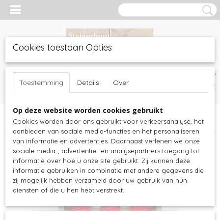
Cookies toestaan Opties
Inloggen
Registreren
UW WINKELWAGEN
Toestemming
Details
Over
Geen producten
(0)
Op deze website worden cookies gebruikt
Home
>
Steigerhout meubels
>
Badkamer
>
Steigerhouten
Cookies worden door ons gebruikt voor verkeersanalyse, het
badkamermeubel - opbergvak en onder laden
aanbieden van sociale media-functies en het personaliseren
van informatie en advertenties. Daarnaast verlenen we onze
sociale media-, advertentie- en analysepartners toegang tot
informatie over hoe u onze site gebruikt. Zij kunnen deze
informatie gebruiken in combinatie met andere gegevens die
zij mogelijk hebben verzameld door uw gebruik van hun
diensten of die u hen hebt verstrekt.