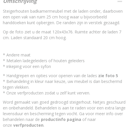
Omschrijving
13573128
Steigerhouten badkamermeubel met de laden onder, daarboven
Soort hout
een open vak van ruim 25 cm hoog waar u bijvoorbeeld
oud - nieuw steigerhout A-kwaliteit
handdoeken kunt opbergen. De randen zijn in verstek gezaagd.
Droog hout
gedroogd steigerhout
Op de foto ziet u de maat 120x43x76. Ruimte achter de laden 7
Is het steigerhout behandeld?
cm. Laden standaard 20 cm hoog.
Nee,het steigerhout is onbehandeld
Waarmee behandel ik steigerhout?
* Andere maat
nano coating kleurloos - beits
* Metalen ladegeleiders of houten geleiders
Maatwerk
* inkeping voor een syfon
maatwerk mogelijk
* Handgrepen en opties voor openen van de lades
zie foto 5
* Behandeling in kleur naar keuze, uw meubel is dan beschermd
tegen vlekken.
* Onze verfproducten zodat u zelf kunt verven.
Word gemaakt van goed gedroogd steigerhout. Netjes geschuurd
en onbehandeld. Behandelen is aan te raden voor een extra lange
levensduur en bescherming tegen vocht. Ga voor meer info over
behandelen naar de
productinfo pagina
of naar
onze
verfproducten
.