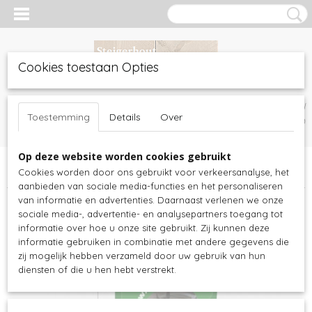
Cookies toestaan Opties
Inloggen
Registreren
UW WINKELWAGEN
Toestemming
Details
Over
Geen producten
(0)
Op deze website worden cookies gebruikt
Home
>
Steigerhout meubels
>
Decoratie
>
E-book Wat kost een
Cookies worden door ons gebruikt voor verkeersanalyse, het
eigen paard
aanbieden van sociale media-functies en het personaliseren
van informatie en advertenties. Daarnaast verlenen we onze
sociale media-, advertentie- en analysepartners toegang tot
informatie over hoe u onze site gebruikt. Zij kunnen deze
informatie gebruiken in combinatie met andere gegevens die
zij mogelijk hebben verzameld door uw gebruik van hun
diensten of die u hen hebt verstrekt.