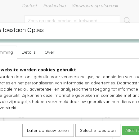
Contact
Productinfo
Showroom op afspraak
s toestaan Opties
EN
TUINMEUBELEN
TUINKUSSENS
WITTE MEUBELS
emming
Details
Over
ten
>
Steigerhout vakkenkast - Lectuur
 website worden cookies gebruikt
Steigerhout vakkenkast - Lectuur
orden door ons gebruikt voor verkeersanalyse, het aanbieden van soc
cties en het personaliseren van informatie en advertenties. Daarnaast
€ 649,00
(inclusief btw 21%)
ociale media-, advertentie- en analysepartners toegang tot informati
te gebruikt. Zij kunnen deze informatie gebruiken in combinatie met an
Levertijd 3-8 weken
die zij mogelijk hebben verzameld door uw gebruik van hun diensten o
Breedte kast
Diepte kast
verstrekt.
Hoogte
Wij verven voor u
Later opnieuw tonen
Selectie toestaan
Alles 