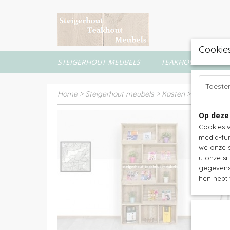
Cookie
STEIGERHOUT MEUBELS
TEAKHOUT MEUBEL
Toest
Home
>
Steigerhout meubels
>
Kasten
>
Boekenkas
Op deze
Cookies w
media-fun
we onze s
u onze si
gegevens 
hen hebt 