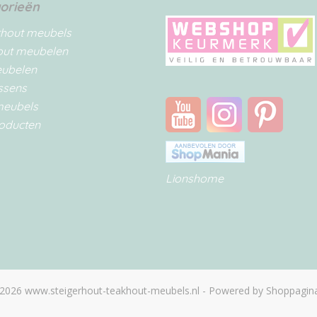
orieën
rhout meubels
out meubelen
eubelen
ssens
meubels
oducten
Lionshome
2026 www.steigerhout-teakhout-meubels.nl - Powered by Shoppagina