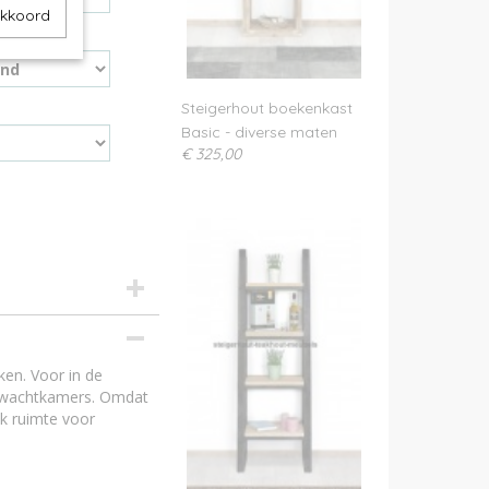
akkoord
Steigerhout boekenkast
Basic - diverse maten
€ 325,00
rhout A-kwaliteit
hout
ut is onbehandeld
ken. Voor in de
loos - beits
f wachtkamers. Omdat
ok ruimte voor