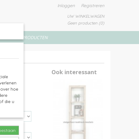
Inloggen
Registreren
UW WINKELWAGEN
Geen producten
(0)
VERFPRODUCTEN
Ook interessant
iale
 verlenen
e over hoe
dere
f die u
toestaan