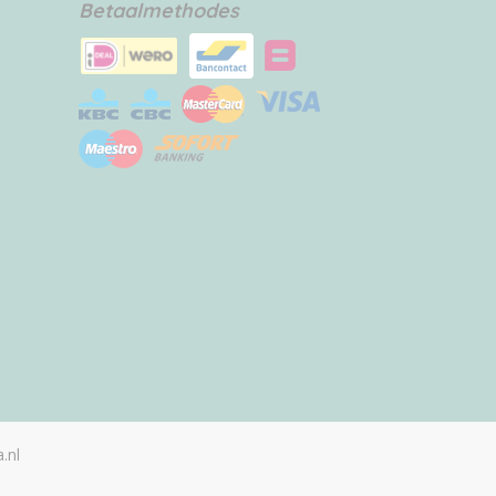
Betaalmethodes
.nl