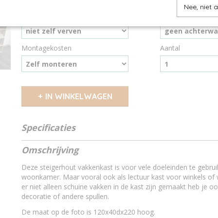
Nee, niet 
Ik wil zelf verven
Achterwand
Montagekosten
Aantal
IN WINKELWAGEN
Specificaties
Soort hout
oud - nieuw steige
Omschrijving
Droog hout
gedroogd steiger
Is het steigerhout behandeld?
Nee,het steigerho
Deze steigerhout vakkenkast is voor vele doeleinden te gebrui
Waarmee behandel ik steigerhout?
nano coating kleur
woonkamer. Maar vooral ook als lectuur kast voor winkels o
Maatwerk
maatwerk mogelijk
er niet alleen schuine vakken in de kast zijn gemaakt heb je o
decoratie of andere spullen.
De maat op de foto is 120x40dx220 hoog.