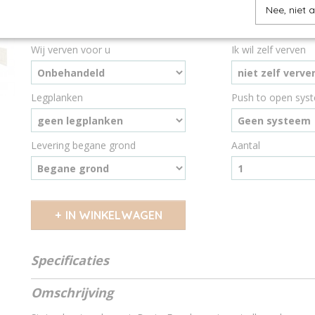
Hoogte
Achterwand
Nee, niet 
Wij verven voor u
Ik wil zelf verven
Legplanken
Push to open sys
Levering begane grond
Aantal
IN WINKELWAGEN
Specificaties
Productcode
11814642
Omschrijving
Soort hout
oud - nieuw steige