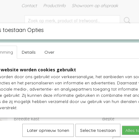
Contact
Productinfo
Showroom op afspraak
s toestaan Opties
EN
TUINMEUBELEN
TUINKUSSENS
WITTE MEUBELS
emming
Details
Over
>
Steigerhouten dressoir Basic - alleen deuren - diverse maten
 website worden cookies gebruikt
Steigerhouten dressoir Basic - allee
orden door ons gebruikt voor verkeersanalyse, het aanbieden van soc
cties en het personaliseren van informatie en advertenties. Daarnaast
diverse maten
ociale media-, advertentie- en analysepartners toegang tot informati
te gebruikt. Zij kunnen deze informatie gebruiken in combinatie met an
€ 549,00
€ 609,39
(inclusief btw 21%)
die zij mogelijk hebben verzameld door uw gebruik van hun diensten o
verstrekt.
Levertijd 2-5 weken
Breedte kast
diepte
Later opnieuw tonen
Selectie toestaan
Alles 