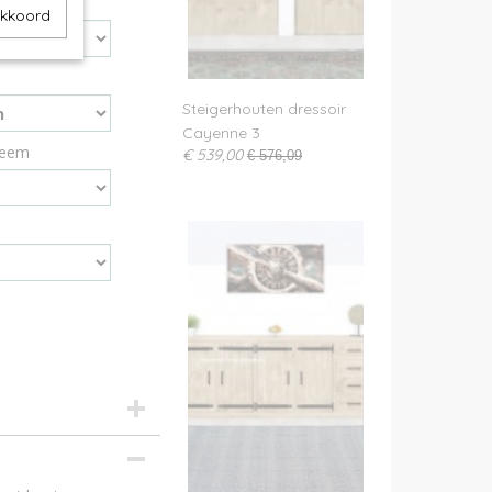
akkoord
Steigerhouten dressoir
Cayenne 3
teem
€ 539,00
€ 576,09
rhout A-kwaliteit