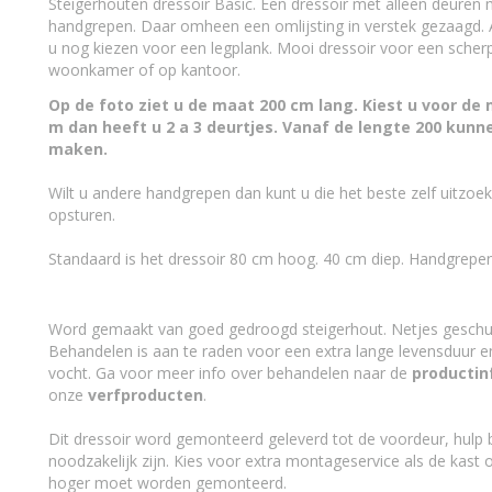
Droog hout
gedroogd steiger
Steigerhouten dressoir Basic. Een dressoir met alleen deuren
Is het steigerhout behandeld?
Nee,het steigerho
handgrepen. Daar omheen een omlijsting in verstek gezaagd. 
Waarmee behandel ik steigerhout?
nano coating kleur
u nog kiezen voor een legplank. Mooi dressoir voor een scherpe
Maatwerk
woonkamer of op kantoor.
maatwerk mogelijk
Op de foto ziet u de maat 200 cm lang. Kiest u voor de
m dan heeft u 2 a 3 deurtjes. Vanaf de lengte 200 kunn
maken.
Wilt u andere handgrepen dan kunt u die het beste zelf uitzoe
opsturen.
Standaard is het dressoir 80 cm hoog. 40 cm diep. Handgrepen 
Word gemaakt van goed gedroogd steigerhout. Netjes geschu
Behandelen is aan te raden voor een extra lange levensduur 
vocht. Ga voor meer info over behandelen naar de
productin
onze
verfproducten
.
Dit dressoir word gemonteerd geleverd tot de voordeur, hulp bi
noodzakelijk zijn. Kies voor extra montageservice als de kast 
hoger moet worden gemonteerd.