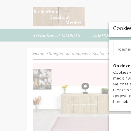
Cookie
STEIGERHOUT MEUBELS
TEAKHOUT MEUBEL
Toest
Home
>
Steigerhout meubels
>
Kasten
>
Dressoirs
Op deze
Cookies w
media-fun
we onze s
u onze si
gegevens 
hen hebt 