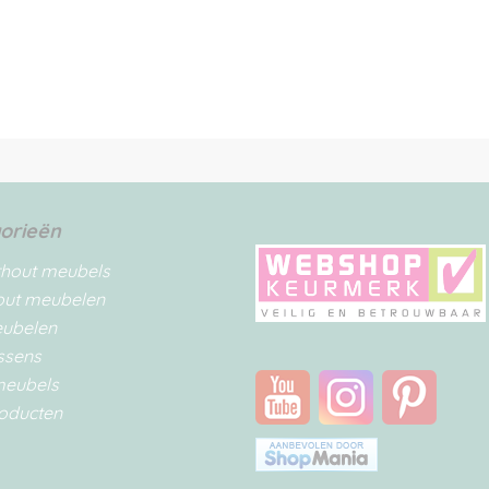
orieën
rhout meubels
out meubelen
eubelen
ssens
meubels
oducten