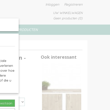
Inloggen
Registreren
UW WINKELWAGEN
Geen producten
(0)
VERFPRODUCTEN
n deuren -
Ook interessant
iale
 verlenen
e over hoe
dere
f die u
toestaan