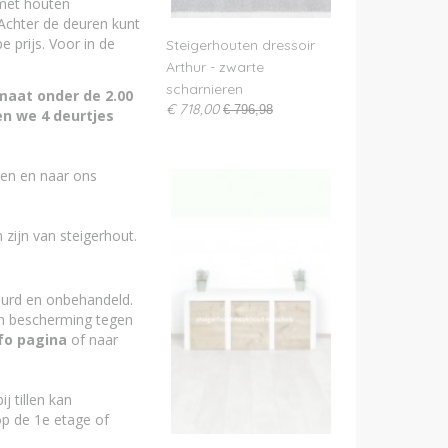
hout
 met houten
ut is onbehandeld
Achter de deuren kunt
loos - beits
 prijs. Voor in de
Steigerhouten dressoir
Arthur - zwarte
scharnieren
 maat onder de 2.00
€ 718,00
€ 796,98
en we 4 deurtjes
ken en naar ons
zijn van steigerhout.
urd en onbehandeld.
en bescherming tegen
fo pagina
of naar
j tillen kan
op de 1e etage of