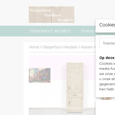
Cookie
STEIGERHOUT MEUBELS
TEAKHOUT MEUBEL
Toest
Home
>
Steigerhout meubels
>
Kasten
>
Zadelkaste
Op deze
Cookies w
media-fun
we onze s
u onze si
gegevens 
hen hebt 