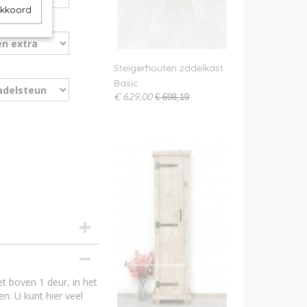
akkoord
Steigerhouten zadelkast
Basic
€ 629,00
€ 698,19
rhout A-kwaliteit
hout
ut is onbehandeld
t boven 1 deur, in het
loos - beits
. U kunt hier veel