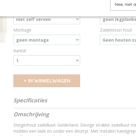
Nee, niet 
Ik wil zelf verven
legplanken
Montage
Zadelsteun hout
Aantal
IN WINKELWAGEN
Specificaties
Soort hout
oud - nieuw steige
Omschrijving
Droog hout
gedroogd steiger
Is het steigerhout behandeld?
Nee,het steigerho
Steigerhout zadelkast Gelderland. Stevige strakke zadelkast me
Waarmee behandel ik steigerhout?
nano coating kleur
midden een lade en onder een deurtje. Met metalen handgrepen