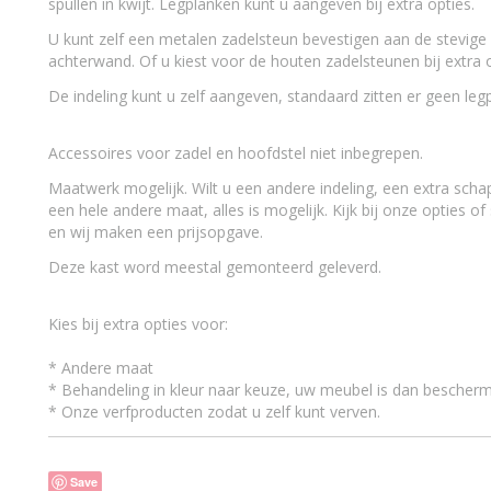
Maatwerk
maatwerk mogelijk
spullen in kwijt. Legplanken kunt u aangeven bij extra opties.
U kunt zelf een metalen zadelsteun bevestigen aan de stevige
achterwand. Of u kiest voor de houten zadelsteunen bij extra o
De indeling kunt u zelf aangeven, standaard zitten er geen legp
Accessoires voor zadel en hoofdstel niet inbegrepen.
Maatwerk mogelijk. Wilt u een andere indeling, een extra scha
een hele andere maat, alles is mogelijk. Kijk bij onze opties 
en wij maken een prijsopgave.
Deze kast word meestal gemonteerd geleverd.
Kies bij extra opties voor:
* Andere maat
* Behandeling in kleur naar keuze, uw meubel is dan bescherm
* Onze verfproducten zodat u zelf kunt verven.
Save