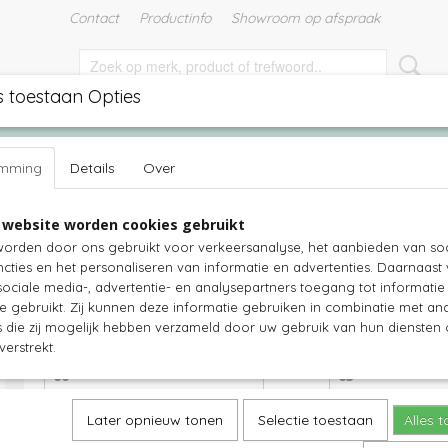
Contact
Productinfo
Showroom op afspraak
s toestaan Opties
EN
TUINMEUBELEN
TUINKUSSENS
WITTE MEUBELS
emming
Details
Over
n
>
Steigerhout zadelkast - Gelderland
 website worden cookies gebruikt
Steigerhout zadelkast - Gelderland
orden door ons gebruikt voor verkeersanalyse, het aanbieden van soc
cties en het personaliseren van informatie en advertenties. Daarnaast
€ 699,00
(inclusief btw 21%)
ociale media-, advertentie- en analysepartners toegang tot informati
te gebruikt. Zij kunnen deze informatie gebruiken in combinatie met an
Levertijd 2-5 weken
die zij mogelijk hebben verzameld door uw gebruik van hun diensten o
Breedte kast
diepte
verstrekt.
hoogte
Wij verven voor u
Later opnieuw tonen
Selectie toestaan
Alles 