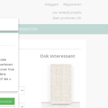
Inloggen
Registreren
UW WINKELWAGEN
Geen producten
(0)
VERFPRODUCTEN
Ook interessant
iale
 verlenen
e over hoe
dere
f die u
toestaan