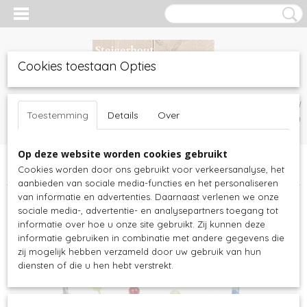
Cookies toestaan Opties
Inloggen
Registreren
UW WINKELWAGEN
Toestemming
Details
Over
Geen producten
(0)
Op deze website worden cookies gebruikt
Home
>
Steigerhout meubels
>
Slaapkamer
>
Kinderkamer spullen
Cookies worden door ons gebruikt voor verkeersanalyse, het
>
Kapstok Confetti met 10 haken - 44 cm lang
aanbieden van sociale media-functies en het personaliseren
van informatie en advertenties. Daarnaast verlenen we onze
sociale media-, advertentie- en analysepartners toegang tot
informatie over hoe u onze site gebruikt. Zij kunnen deze
informatie gebruiken in combinatie met andere gegevens die
zij mogelijk hebben verzameld door uw gebruik van hun
diensten of die u hen hebt verstrekt.