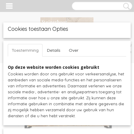
Cookies toestaan Opties
Inloggen
Registreren
UW WINKELWAGEN
Toestemming
Details
Over
Geen producten
(0)
Op deze website worden cookies gebruikt
Home
>
Teakhout meubelen
>
Mangohout meubels
>
Collectie Bo
Cookies worden door ons gebruikt voor verkeersanalyse, het
>
Mangohout dressoir Bo - 3
aanbieden van sociale media-functies en het personaliseren
van informatie en advertenties. Daarnaast verlenen we onze
sociale media-, advertentie- en analysepartners toegang tot
informatie over hoe u onze site gebruikt. Zij kunnen deze
informatie gebruiken in combinatie met andere gegevens die
zij mogelijk hebben verzameld door uw gebruik van hun
diensten of die u hen hebt verstrekt.