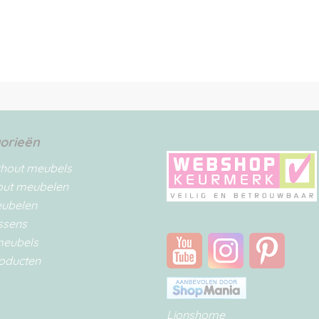
orieën
rhout meubels
out meubelen
eubelen
ssens
meubels
oducten
Lionshome