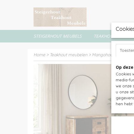
Cookie
STEIGERHOUT MEUBELS
TEAKHOUT MEUBEL
Toest
Home
>
Teakhout meubelen
>
Mangohout meubels
Op deze
Cookies w
media-fun
we onze s
u onze si
gegevens 
hen hebt 