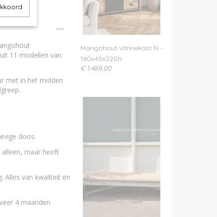
akkoord
mangohout
Mangohout vitrinekast N -
uit 11 modellen van
160x45x220h
€ 1.489,00
ur met in het midden
dgreep.
evige doos.
l alleen, maar heeft
lles van kwaliteit en
geveer 4 maanden