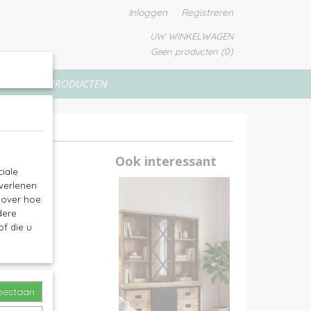
Inloggen
Registreren
UW WINKELWAGEN
Geen producten
(0)
VERFPRODUCTEN
45x90h
Ook interessant
iale
 verlenen
e over hoe
dere
f die u
toestaan