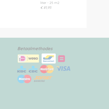
liter - 25 m2
€ 81,95
Betaalmethodes