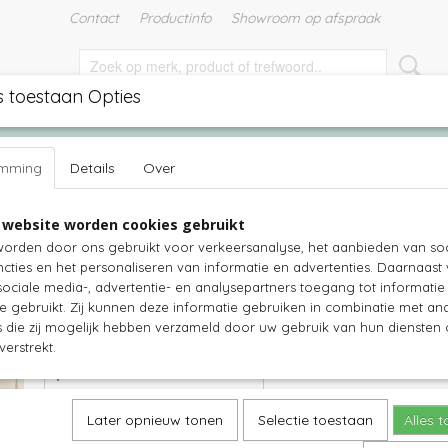
Contact
Productinfo
Showroom op afspraak
s toestaan Opties
EN
TUINMEUBELEN
TUINKUSSENS
WITTE MEUBELS
emming
Details
Over
>
Collectie N
>
Mangohout dressoir model N - 100x45x90h
 website worden cookies gebruikt
Mangohout dressoir model N - 100x
orden door ons gebruikt voor verkeersanalyse, het aanbieden van soc
cties en het personaliseren van informatie en advertenties. Daarnaast
€ 549,00
(inclusief btw 21%)
ociale media-, advertentie- en analysepartners toegang tot informati
te gebruikt. Zij kunnen deze informatie gebruiken in combinatie met an
Levertijd 2-3 weken
die zij mogelijk hebben verzameld door uw gebruik van hun diensten o
Aantal
verstrekt.
Later opnieuw tonen
Selectie toestaan
Alles 
IN WINKELWAGEN