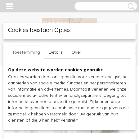
Cookies toestaan Opties
Inloggen
Registreren
UW WINKELWAGEN
Toestemming
Details
Over
Geen producten
(0)
Op deze website worden cookies gebruikt
Home
>
Teakhout meubelen
>
Sidetable
>
Teakhout sidetable Maka
Cookies worden door ons gebruikt voor verkeersanalyse, het
aanbieden van sociale media-functies en het personaliseren
van informatie en advertenties. Daarnaast verlenen we onze
sociale media-, advertentie- en analysepartners toegang tot
informatie over hoe u onze site gebruikt. Zij kunnen deze
informatie gebruiken in combinatie met andere gegevens die
zij mogelijk hebben verzameld door uw gebruik van hun
diensten of die u hen hebt verstrekt.