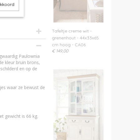
akkoord
Tafeltje creme wit -
grenenhout - 44x33x65
cm hoog - CA06
€ 149,00
ogwaardig Paulownia
 kleur bruin brons,
schilderd en op de
ndjes waar ze bewust de
t gewicht is 66 kg.