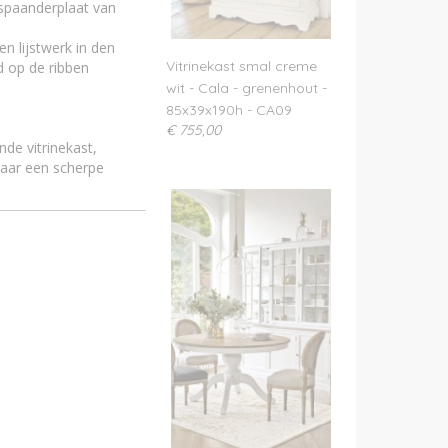
lspaanderplaat van
n lijstwerk in den
Vitrinekast smal creme
d op de ribben
wit - Cala - grenenhout -
85x39x190h - CA09
€ 755,00
de vitrinekast,
naar een scherpe