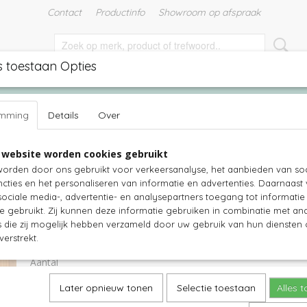
Contact
Productinfo
Showroom op afspraak
s toestaan Opties
EN
TUINMEUBELEN
TUINKUSSENS
WITTE MEUBELS
emming
Details
Over
ubels Cala
>
Dressoir creme wit - Cala - grenenhout - 131x43x87 hoog
 website worden cookies gebruikt
Dressoir creme wit - Cala - grenenho
orden door ons gebruikt voor verkeersanalyse, het aanbieden van soc
cties en het personaliseren van informatie en advertenties. Daarnaast
131x43x87 hoog - C3
ociale media-, advertentie- en analysepartners toegang tot informati
te gebruikt. Zij kunnen deze informatie gebruiken in combinatie met an
€ 639,00
(inclusief btw 21%)
die zij mogelijk hebben verzameld door uw gebruik van hun diensten o
verstrekt.
Levertijd 3-6 weken op aanvraag
Aantal
Later opnieuw tonen
Selectie toestaan
Alles 