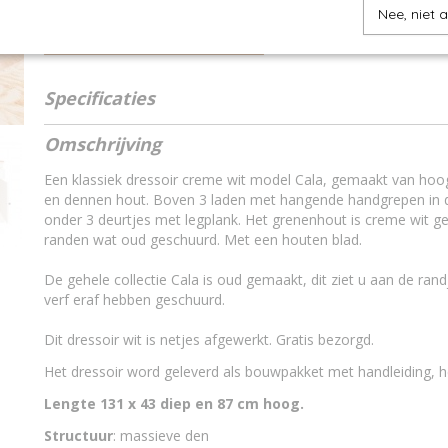
Nee, niet 
IN WINKELWAGEN
Specificaties
Productcode
13145688
Omschrijving
Een klassiek dressoir creme wit model Cala, gemaakt van ho
en dennen hout. Boven 3 laden met hangende handgrepen in de
onder 3 deurtjes met legplank. Het grenenhout is creme wit ge
randen wat oud geschuurd. Met een houten blad.
De gehele collectie Cala is oud gemaakt, dit ziet u aan de ra
verf eraf hebben geschuurd.
Dit dressoir wit is netjes afgewerkt. Gratis bezorgd.
Het dressoir word geleverd als bouwpakket met handleiding, he
Lengte 131 x 43 diep en 87 cm hoog.
Structuur
: massieve den