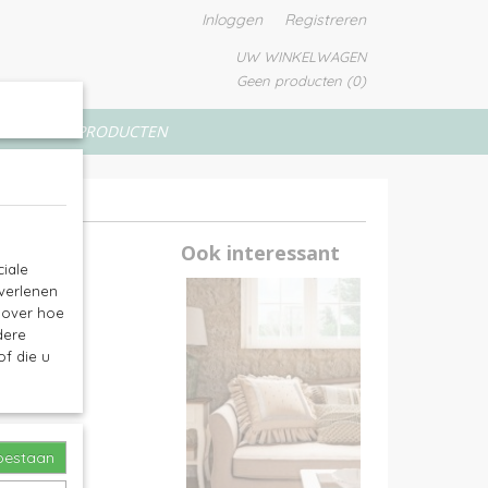
Inloggen
Registreren
UW WINKELWAGEN
Geen producten
(0)
VERFPRODUCTEN
 - C3
ut -
Ook interessant
iale
 verlenen
e over hoe
dere
f die u
toestaan