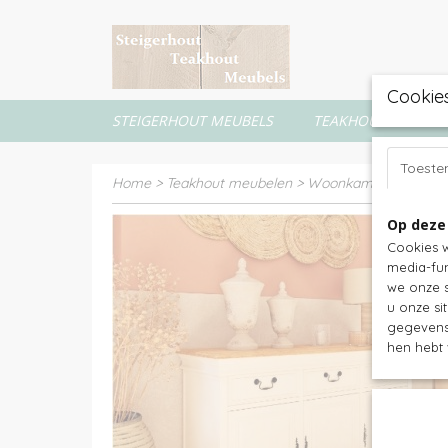
Cookie
STEIGERHOUT MEUBELS
TEAKHOUT MEUBEL
Toest
Home
>
Teakhout meubelen
>
Woonkamer sets
>
Me
Op deze
Cookies w
media-fun
we onze s
u onze si
gegevens 
hen hebt 