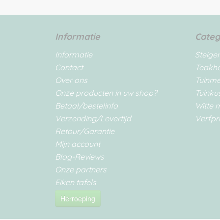
Informatie
Categ
Informatie
Steige
Contact
Teakh
Over ons
Tuinm
Onze producten in uw shop?
Tuinku
Betaal/bestelinfo
Witte 
Verzending/Levertijd
Verfpr
Retour/Garantie
Mijn account
Blog-Reviews
Onze partners
Eiken tafels
Herroeping