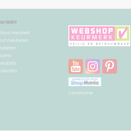
orieën
rhout meubels
out meubelen
eubelen
ssens
meubels
oducten
Lionshome