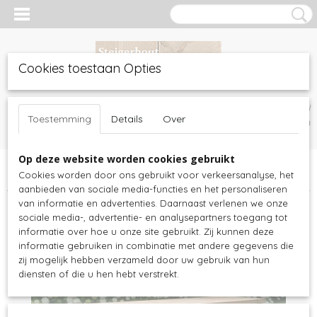
Cookies toestaan Opties
Inloggen
Registreren
UW WINKELWAGEN
Toestemming
Details
Over
Geen producten
(0)
Op deze website worden cookies gebruikt
Home
>
Tuinmeubelen
>
Douglashout tuinmeubels
>
Douglashout
Cookies worden door ons gebruikt voor verkeersanalyse, het
tafels
>
Douglashout tuintafel Robuust
aanbieden van sociale media-functies en het personaliseren
van informatie en advertenties. Daarnaast verlenen we onze
sociale media-, advertentie- en analysepartners toegang tot
informatie over hoe u onze site gebruikt. Zij kunnen deze
informatie gebruiken in combinatie met andere gegevens die
zij mogelijk hebben verzameld door uw gebruik van hun
diensten of die u hen hebt verstrekt.