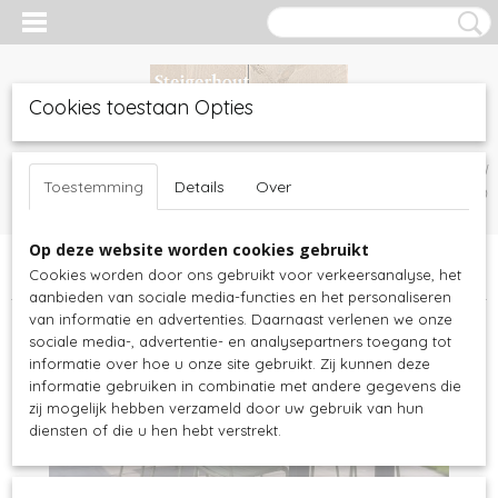
Cookies toestaan Opties
Inloggen
Registreren
UW WINKELWAGEN
Toestemming
Details
Over
Geen producten
(0)
Op deze website worden cookies gebruikt
Home
>
Tuinmeubelen
>
Douglashout tuinmeubels
>
Douglashout
Cookies worden door ons gebruikt voor verkeersanalyse, het
tafels
>
Douglas tuintafel Industrieel U
aanbieden van sociale media-functies en het personaliseren
van informatie en advertenties. Daarnaast verlenen we onze
sociale media-, advertentie- en analysepartners toegang tot
informatie over hoe u onze site gebruikt. Zij kunnen deze
informatie gebruiken in combinatie met andere gegevens die
zij mogelijk hebben verzameld door uw gebruik van hun
diensten of die u hen hebt verstrekt.