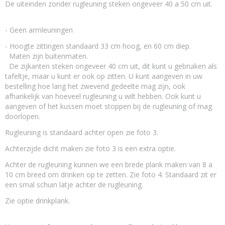
Nee,het steigerhout is onbehandeld
De uiteinden zonder rugleuning steken ongeveer 40 a 50 cm uit.
Waarmee behandel ik steigerhout?
nano coating kleurloos - beits
- Geen armleuningen
Maatwerk
- Hoogte zittingen standaard 33 cm hoog, en 60 cm diep.
maatwerk mogelijk
Maten zijn buitenmaten.
De zijkanten steken ongeveer 40 cm uit, dit kunt u gebruiken als
tafeltje, maar u kunt er ook op zitten. U kunt aangeven in uw
bestelling hoe lang het zwevend gedeelte mag zijn, ook
afhankelijk van hoeveel rugleuning u wilt hebben. Ook kunt u
aangeven of het kussen moet stoppen bij de rugleuning of mag
doorlopen.
Rugleuning is standaard achter open zie foto 3.
Achterzijde dicht maken zie foto 3 is een extra optie.
Achter de rugleuning kunnen we een brede plank maken van 8 a
10 cm breed om drinken op te zetten. Zie foto 4. Standaard zit er
een smal schuin latje achter de rugleuning.
Zie optie drinkplank.