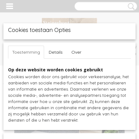
Cookies toestaan Opties
Inloggen
Registreren
UW WINKELWAGEN
Toestemming
Details
Over
Geen producten
(0)
Op deze website worden cookies gebruikt
Home
>
Tuinmeubelen
>
Steigerhout tuinmeubels
>
Cookies worden door ons gebruikt voor verkeersanalyse, het
Loungemeubels
>
Steigerhout lounge hoekbank De Luxe
aanbieden van sociale media-functies en het personaliseren
van informatie en advertenties. Daarnaast verlenen we onze
sociale media-, advertentie- en analysepartners toegang tot
informatie over hoe u onze site gebruikt. Zij kunnen deze
informatie gebruiken in combinatie met andere gegevens die
zij mogelijk hebben verzameld door uw gebruik van hun
diensten of die u hen hebt verstrekt.