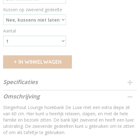
Kussen op zwevend gedeelte
Aantal
IN WINKELWAGEN
Specificaties
Productcode
Omschrijving
13265455
Steigerhout Lounge hoekbank De Luxe met een extra diepe zit
Soort hout
van 60 cm. Hier kunt u heerlijk relaxen, slapen, en met de hele
oud - nieuw steigerhout A-kwaliteit
familie en bezoek zitten. De bank lijkt zwevend en heeft een luxe
Droog hout
uitstraling. De zwevende gedeelten kunt u gebruiken om te zitten
gedroogd steigerhout
of om als tafeltje te gebruiken.
Is het steigerhout behandeld?