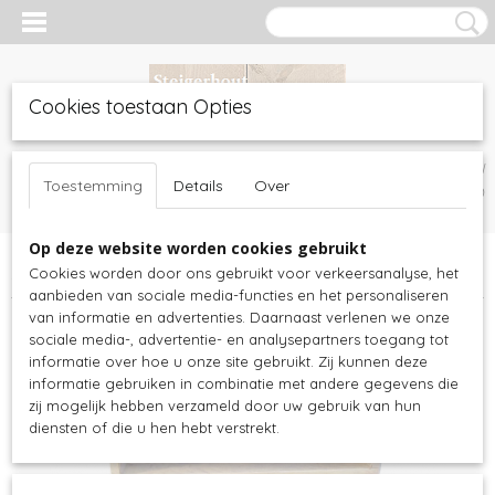
Cookies toestaan Opties
Inloggen
Registreren
UW WINKELWAGEN
Toestemming
Details
Over
Geen producten
(0)
Op deze website worden cookies gebruikt
Home
>
Tuinmeubelen
>
Steigerhout tuinmeubels
>
Salontafels
>
Cookies worden door ons gebruikt voor verkeersanalyse, het
Steigerhouten salontafel Wiel | diverse maten
aanbieden van sociale media-functies en het personaliseren
van informatie en advertenties. Daarnaast verlenen we onze
sociale media-, advertentie- en analysepartners toegang tot
informatie over hoe u onze site gebruikt. Zij kunnen deze
informatie gebruiken in combinatie met andere gegevens die
zij mogelijk hebben verzameld door uw gebruik van hun
diensten of die u hen hebt verstrekt.