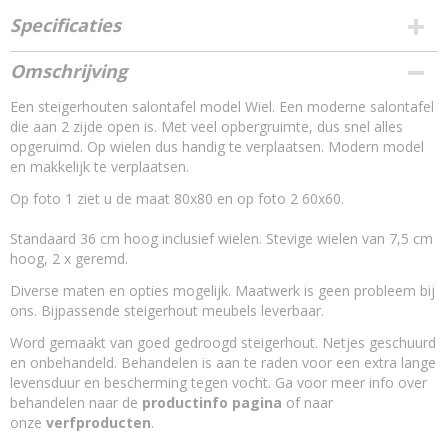
Specificaties
Productcode
Omschrijving
11814676
Een steigerhouten salontafel model Wiel. Een moderne salontafel
Soort hout
die aan 2 zijde open is. Met veel opbergruimte, dus snel alles
oud - nieuw steigerhout A-kwaliteit
opgeruimd. Op wielen dus handig te verplaatsen. Modern model
Droog hout
en makkelijk te verplaatsen.
gedroogd steigerhout
Is het steigerhout behandeld?
Op foto 1 ziet u de maat 80x80 en op foto 2 60x60.
Nee,het steigerhout is onbehandeld
Standaard 36 cm hoog inclusief wielen. Stevige wielen van 7,5 cm
Waarmee behandel ik steigerhout?
hoog, 2 x geremd.
nano coating kleurloos - beits
Maatwerk
Diverse maten en opties mogelijk. Maatwerk is geen probleem bij
maatwerk mogelijk
ons. Bijpassende steigerhout meubels leverbaar.
Word gemaakt van goed gedroogd steigerhout. Netjes geschuurd
en onbehandeld. Behandelen is aan te raden voor een extra lange
levensduur en bescherming tegen vocht. Ga voor meer info over
behandelen naar de
productinfo pagina
of naar
onze
verfproducten
.