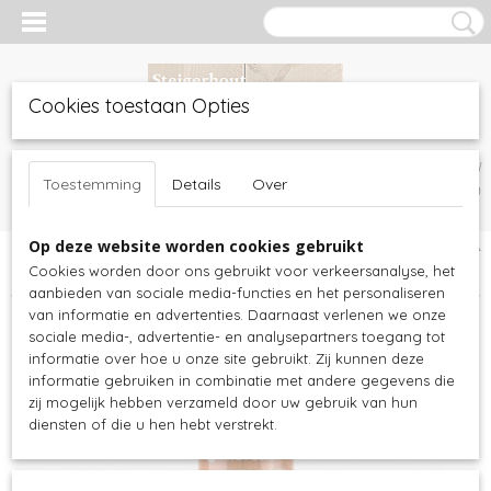
Cookies toestaan Opties
Inloggen
Registreren
UW WINKELWAGEN
Toestemming
Details
Over
Geen producten
(0)
Op deze website worden cookies gebruikt
Home
>
Verfproducten
>
Nano Cleaner
>
Nano cleaner - voor zacht
Cookies worden door ons gebruikt voor verkeersanalyse, het
hout - 1 liter
aanbieden van sociale media-functies en het personaliseren
van informatie en advertenties. Daarnaast verlenen we onze
sociale media-, advertentie- en analysepartners toegang tot
informatie over hoe u onze site gebruikt. Zij kunnen deze
informatie gebruiken in combinatie met andere gegevens die
zij mogelijk hebben verzameld door uw gebruik van hun
diensten of die u hen hebt verstrekt.