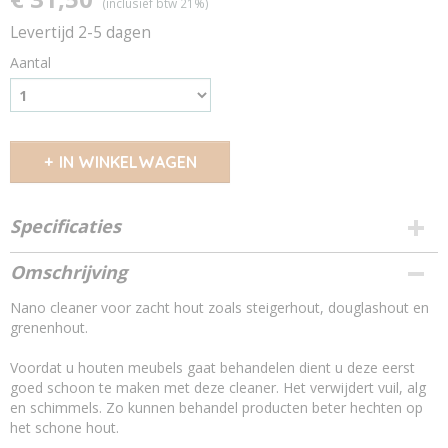
(inclusief btw 21%)
Levertijd 2-5 dagen
Aantal
IN WINKELWAGEN
Specificaties
Productcode
Omschrijving
13706156
Nano cleaner voor zacht hout zoals steigerhout, douglashout en
grenenhout.
Voordat u houten meubels gaat behandelen dient u deze eerst
goed schoon te maken met deze cleaner. Het verwijdert vuil, alg
en schimmels. Zo kunnen behandel producten beter hechten op
het schone hout.