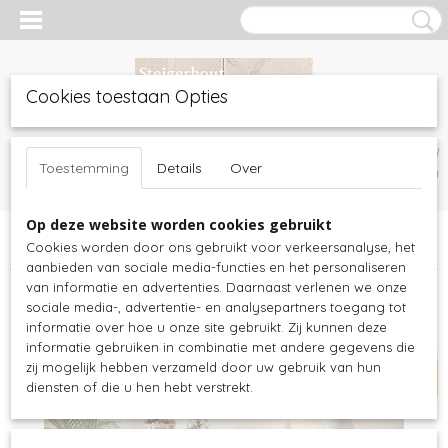
Cookies toestaan Opties
Inloggen
Registreren
UW WINKELWAGEN
Toestemming
Details
Over
Geen producten
(0)
Op deze website worden cookies gebruikt
Home
>
Witte meubels
>
Dressoirs
>
Nova solo - dressoir wit -
Cookies worden door ons gebruikt voor verkeersanalyse, het
145bx50dx85h - 3x deur - 2x lade - B185
aanbieden van sociale media-functies en het personaliseren
van informatie en advertenties. Daarnaast verlenen we onze
actie 25,- korting
sociale media-, advertentie- en analysepartners toegang tot
informatie over hoe u onze site gebruikt. Zij kunnen deze
informatie gebruiken in combinatie met andere gegevens die
zij mogelijk hebben verzameld door uw gebruik van hun
diensten of die u hen hebt verstrekt.