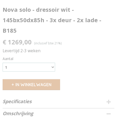
Nova solo - dressoir wit -
145bx50dx85h - 3x deur - 2x lade -
B185
€ 1269,00
(inclusief btw 21%)
Levertijd 2-3 weken
Aantal
IN WINKELWAGEN
Specificaties
Van welk merk zijn de witte meubels?
Omschrijving
Nova Solo