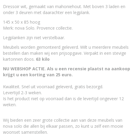
Dressoir wit, gemaakt van mahoniehout. Met boven 3 laden en
Van welk hout?
onder 3 deuren met daarachter een legplank.
mahoniehout en mdf
Land van herkomst?
145 x 50 x 85 hoog
Indonesië
Merk: nova Solo. Provence collectie.
Welke stijl hebben de witte meubels?
Legplanken zijn niet verstelbaar.
Landelijk en brocant
Is maatwerk mogelijk?
Meubels worden gemonteerd geleverd. Wilt u meerdere meubels
Ja, maatwerk is mogelijk
bestellen dan maken wij een prijsopgave. Verpakt in een stevige
kartonnen doos.
63 kilo
NU WEBSHOP ACTIE. Als u een recensie plaatst na aankoop
krijgt u een korting van 25 euro.
Kwaliteit. Snel uit voorraad geleverd, gratis bezorgd.
Levertijd 2-3 weken.
Is het product niet op voorraad dan is de levertijd ongeveer 12
weken.
Wij bieden een zeer grote collectie aan van deze meubels van
nova solo die allen bij elkaar passen, zo kunt u zelf een mooie
woonset samenstellen.