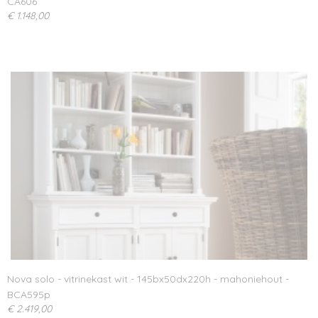
CA606
€ 1.148,00
Nova solo - vitrinekast wit - 145bx50dx220h - mahoniehout -
BCA595p
€ 2.419,00