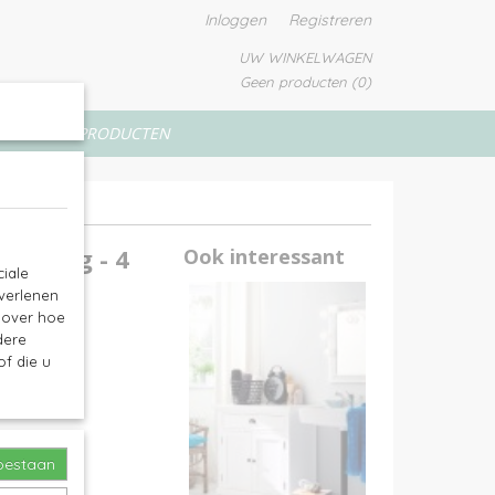
Inloggen
Registreren
UW WINKELWAGEN
Geen producten
(0)
VERFPRODUCTEN
85 hoog - 4
Ook interessant
iale
 verlenen
e over hoe
dere
f die u
toestaan