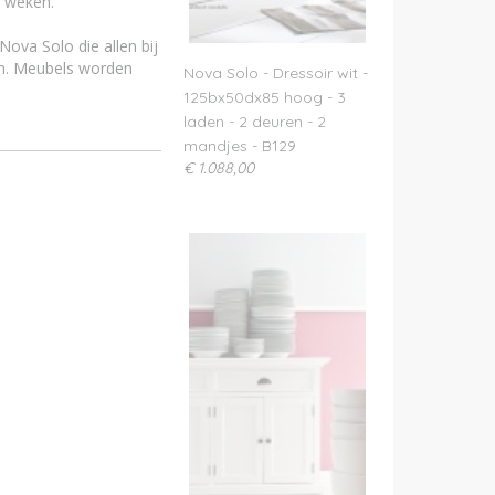
2 weken.
ova Solo die allen bij
en. Meubels worden
Nova Solo - Dressoir wit -
125bx50dx85 hoog - 3
laden - 2 deuren - 2
mandjes - B129
€ 1.088,00