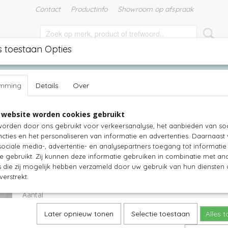
Contact
Productinfo
Showroom op afspraak
s toestaan Opties
EN
TUINMEUBELEN
TUINKUSSENS
WITTE MEUBELS
emming
Details
Over
ssoir wit - 160bx50dx85 hoog - 4 laden - 2 deuren - 4 manden - B189
 website worden cookies gebruikt
Nova Solo - Dressoir wit - 160bx50dx
ting
orden door ons gebruikt voor verkeersanalyse, het aanbieden van soc
cties en het personaliseren van informatie en advertenties. Daarnaast
laden - 2 deuren - 4 manden - B189
ociale media-, advertentie- en analysepartners toegang tot informati
te gebruikt. Zij kunnen deze informatie gebruiken in combinatie met an
€ 1439,00
(inclusief btw 21%)
die zij mogelijk hebben verzameld door uw gebruik van hun diensten o
verstrekt.
Levertijd 2-3 weken
Aantal
Later opnieuw tonen
Selectie toestaan
Alles 