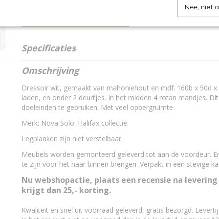
Nee, niet 
IN WINKELWAGEN
Specificaties
Productcode
11815212
Omschrijving
EAN code
8,71887E+12
Van welk merk zijn de witte meubels?
Nova Solo
Dressoir wit, gemaakt van mahoniehout en mdf. 160b x 50d x
Van welk hout?
mahoniehout en m
laden, en onder 2 deurtjes. In het midden 4 rotan mandjes. Dit 
Land van herkomst?
Indonesië
doeleinden te gebruiken. Met veel opbergruimte
Welke stijl hebben de witte meubels?
Landelijk en broca
Merk: Nova Solo. Halifax collectie.
Is maatwerk mogelijk?
Ja, maatwerk is mog
Legplanken zijn niet verstelbaar.
Meubels worden gemonteerd geleverd tot aan de voordeur. Er
te zijn voor het naar binnen brengen. Verpakt in een stevige 
Nu webshopactie, plaats een recensie na levering
krijgt dan 25,- korting.
Kwaliteit en snel uit voorraad geleverd, gratis bezorgd. Leverti