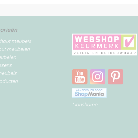
orieën
rhout meubels
out meubelen
eubelen
ssens
meubels
oducten
Lionshome