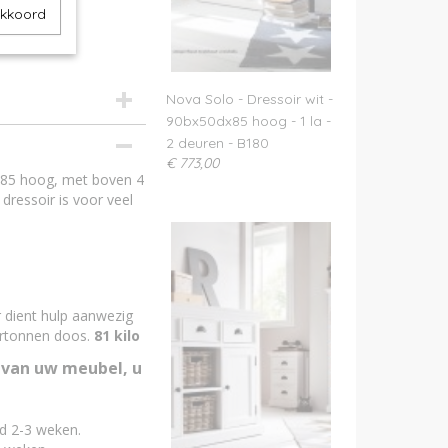
akkoord
Nova Solo - Dressoir wit -
90bx50dx85 hoog - 1 la -
2 deuren - B180
€ 773,00
 85 hoog, met boven 4
df
dressoir is voor veel
nt
elijk
 dient hulp aanwezig
kartonnen doos.
81 kilo
 van uw meubel, u
jd 2-3 weken.