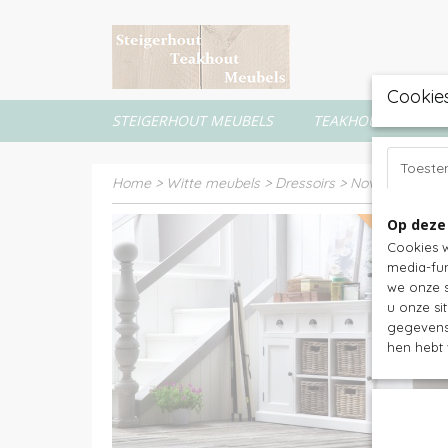
Cookie
STEIGERHOUT MEUBELS
TEAKHOUT MEUBEL
Toest
Home
>
Witte meubels
>
Dressoirs
>
Nova Solo - Dre
Op deze
actie 25,- kor
Cookies w
media-fun
we onze s
u onze si
gegevens 
hen hebt 