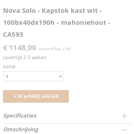
Nova Solo - Kapstok kast wit -
100bx40dx190h - mahoniehout -
CA593
€ 1148,00
(inclusief btw 21%)
Levertijd 2-3 weken
Aantal
IN WINKELWAGEN
Specificaties
Productcode
Omschrijving
11815220