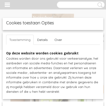
Cookies toestaan Opties
Inloggen
Registreren
UW WINKELWAGEN
Toestemming
Details
Over
Geen producten
(0)
Op deze website worden cookies gebruikt
Home
>
Witte meubels
>
Kasten
>
Kapstok kasten
>
Nova Solo -
Cookies worden door ons gebruikt voor verkeersanalyse, het
Kapstok kast wit - 100bx40dx190h - mahoniehout - CA593
aanbieden van sociale media-functies en het personaliseren
van informatie en advertenties. Daarnaast verlenen we onze
actie 15,- korting
sociale media-, advertentie- en analysepartners toegang tot
informatie over hoe u onze site gebruikt. Zij kunnen deze
informatie gebruiken in combinatie met andere gegevens die
zij mogelijk hebben verzameld door uw gebruik van hun
diensten of die u hen hebt verstrekt.