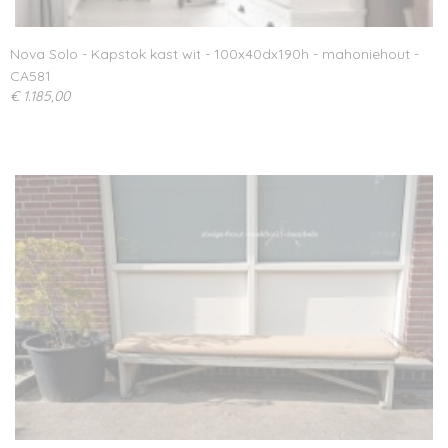
Nova Solo - Kapstok kast wit - 100x40dx190h - mahoniehout -
CA581
€ 1.185,00