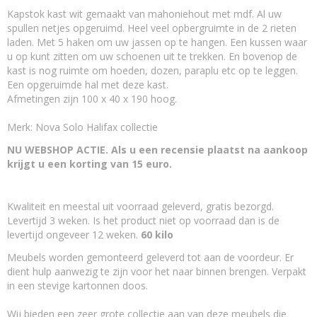
Kapstok kast wit gemaakt van mahoniehout met mdf. Al uw
EAN code
spullen netjes opgeruimd. Heel veel opbergruimte in de 2 rieten
8,71887E+12
laden. Met 5 haken om uw jassen op te hangen. Een kussen waar
u op kunt zitten om uw schoenen uit te trekken. En bovenop de
kast is nog ruimte om hoeden, dozen, paraplu etc op te leggen.
Een opgeruimde hal met deze kast.
Afmetingen zijn 100 x 40 x 190 hoog.
Merk: Nova Solo Halifax collectie
NU WEBSHOP ACTIE. Als u een recensie plaatst na aankoop
krijgt u een korting van 15 euro.
Kwaliteit en meestal uit voorraad geleverd, gratis bezorgd.
Levertijd 3 weken. Is het product niet op voorraad dan is de
levertijd ongeveer 12 weken.
60 kilo
Meubels worden gemonteerd geleverd tot aan de voordeur. Er
dient hulp aanwezig te zijn voor het naar binnen brengen. Verpakt
in een stevige kartonnen doos.
Wij bieden een zeer grote collectie aan van deze meubels die