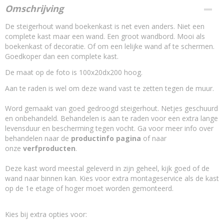
Soort hout
Omschrijving
oud - nieuw steigerhout A-kwaliteit
De steigerhout wand boekenkast is net even anders. Niet een
Droog hout
complete kast maar een wand. Een groot wandbord. Mooi als
gedroogd steigerhout
boekenkast of decoratie. Of om een lelijke wand af te schermen.
Is het steigerhout behandeld?
Goedkoper dan een complete kast.
Nee,het steigerhout is onbehandeld
Waarmee behandel ik steigerhout?
De maat op de foto is 100x20dx200 hoog.
nano coating kleurloos - beits
Aan te raden is wel om deze wand vast te zetten tegen de muur.
Maatwerk
maatwerk mogelijk
Word gemaakt van goed gedroogd steigerhout. Netjes geschuurd
en onbehandeld. Behandelen is aan te raden voor een extra lange
levensduur en bescherming tegen vocht. Ga voor meer info over
behandelen naar de
productinfo pagina
of naar
onze
verfproducten
.
Deze kast word meestal geleverd in zijn geheel, kijk goed of de
wand naar binnen kan. Kies voor extra montageservice als de kast
op de 1e etage of hoger moet worden gemonteerd.
Kies bij extra opties voor: