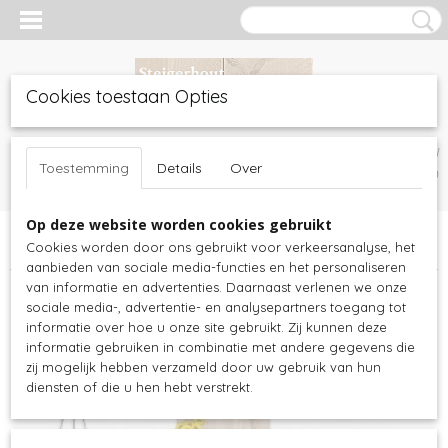
Cookies toestaan Opties
Inloggen
Registreren
UW WINKELWAGEN
Toestemming
Details
Over
Geen producten
(0)
Op deze website worden cookies gebruikt
Home
>
Steigerhout meubels
>
Kasten
>
Boekenkasten
>
Cookies worden door ons gebruikt voor verkeersanalyse, het
Steigerhout wand boekenkast
aanbieden van sociale media-functies en het personaliseren
van informatie en advertenties. Daarnaast verlenen we onze
sociale media-, advertentie- en analysepartners toegang tot
informatie over hoe u onze site gebruikt. Zij kunnen deze
informatie gebruiken in combinatie met andere gegevens die
zij mogelijk hebben verzameld door uw gebruik van hun
diensten of die u hen hebt verstrekt.