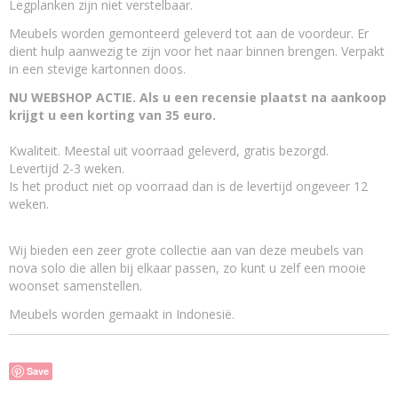
Legplanken zijn niet verstelbaar.
Landelijk en brocant
Is maatwerk mogelijk?
Meubels worden gemonteerd geleverd tot aan de voordeur. Er
Ja, maatwerk is mogelijk
dient hulp aanwezig te zijn voor het naar binnen brengen. Verpakt
in een stevige kartonnen doos.
NU WEBSHOP ACTIE. Als u een recensie plaatst na aankoop
krijgt u een korting van 35 euro.
Kwaliteit. Meestal uit voorraad geleverd, gratis bezorgd.
Levertijd 2-3 weken.
Is het product niet op voorraad dan is de levertijd ongeveer 12
weken.
Wij bieden een zeer grote collectie aan van deze meubels van
nova solo die allen bij elkaar passen, zo kunt u zelf een mooie
woonset samenstellen.
Meubels worden gemaakt in Indonesië.
Save