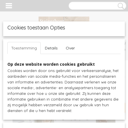
Cookies toestaan Opties
Inloggen
Registreren
UW WINKELWAGEN
Toestemming
Details
Over
Geen producten
(0)
Op deze website worden cookies gebruikt
Home
>
Witte meubels
>
Dressoirs
>
Nova solo - dressoir wit -
Cookies worden door ons gebruikt voor verkeersanalyse, het
180bx50dx85h - 5 deuren en 3 laden - B190
aanbieden van sociale media-functies en het personaliseren
van informatie en advertenties. Daarnaast verlenen we onze
actie 35,- korting
sociale media-, advertentie- en analysepartners toegang tot
informatie over hoe u onze site gebruikt. Zij kunnen deze
informatie gebruiken in combinatie met andere gegevens die
zij mogelijk hebben verzameld door uw gebruik van hun
diensten of die u hen hebt verstrekt.