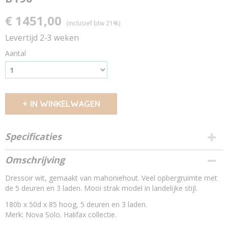
€ 1451,00
(inclusief btw 21%)
Levertijd 2-3 weken
Aantal
IN WINKELWAGEN
Specificaties
Van welk merk zijn de witte meubels?
Omschrijving
Nova Solo
Dressoir wit, gemaakt van mahoniehout. Veel opbergruimte met
Van welk hout?
de 5 deuren en 3 laden. Mooi strak model in landelijke stijl.
mahoniehout en mdf
Land van herkomst?
180b x 50d x 85 hoog, 5 deuren en 3 laden.
Indonesië
Merk: Nova Solo. Halifax collectie.
Welke stijl hebben de witte meubels?