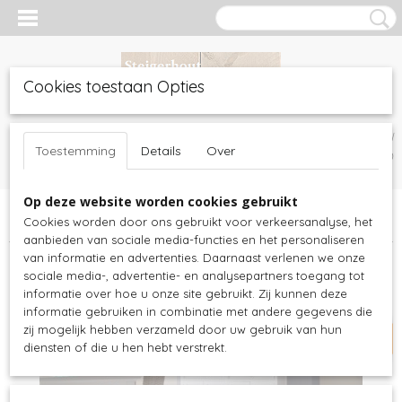
Cookies toestaan Opties
Inloggen
Registreren
UW WINKELWAGEN
Toestemming
Details
Over
Geen producten
(0)
Op deze website worden cookies gebruikt
Home
>
Witte meubels
>
Kasten
>
Vitrinekasten
>
Nova Solo -
Cookies worden door ons gebruikt voor verkeersanalyse, het
Vitrinekast wit - 160bx50dx220h - mahoniehout - BCA599
aanbieden van sociale media-functies en het personaliseren
van informatie en advertenties. Daarnaast verlenen we onze
actie 35,- korting
sociale media-, advertentie- en analysepartners toegang tot
informatie over hoe u onze site gebruikt. Zij kunnen deze
informatie gebruiken in combinatie met andere gegevens die
zij mogelijk hebben verzameld door uw gebruik van hun
diensten of die u hen hebt verstrekt.