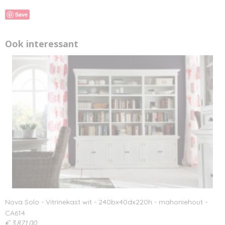
Save
Ook interessant
Nova Solo - Vitrinekast wit - 240bx40dx220h - mahoniehout -
CA614
€ 3.871,00