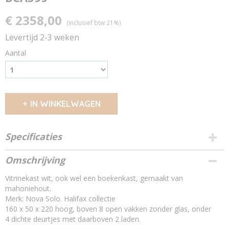
€ 2358,00
(inclusief btw 21%)
Levertijd 2-3 weken
Aantal
IN WINKELWAGEN
Specificaties
Productcode
Omschrijving
11815228
Vitrinekast wit, ook wel een boekenkast, gemaakt van
EAN code
mahoniehout.
8,71887E+12
Merk: Nova Solo. Halifax collectie
160 x 50 x 220 hoog, boven 8 open vakken zonder glas, onder
4 dichte deurtjes met daarboven 2 laden.